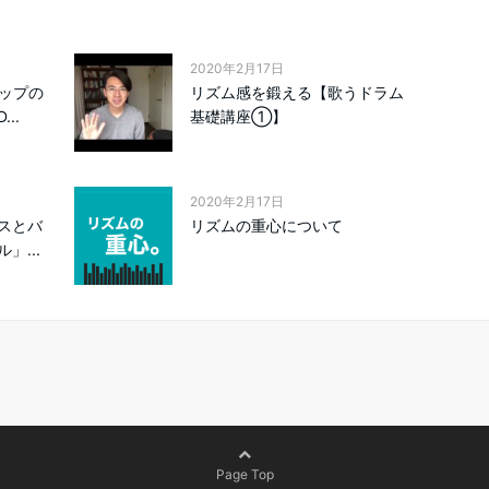
2020年2月17日
リップの
リズム感を鍛える【歌うドラム
..
基礎講座①】
2020年2月17日
スとバ
リズムの重心について
」...
Page Top