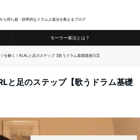
験から得た超・効率的なドラム上達法を教えるブログ
モーラー奏法とは？
ナゾを解く！RLRLと足のステップ【歌うドラム基礎講座⑤】
LRLと足のステップ【歌うドラム基礎