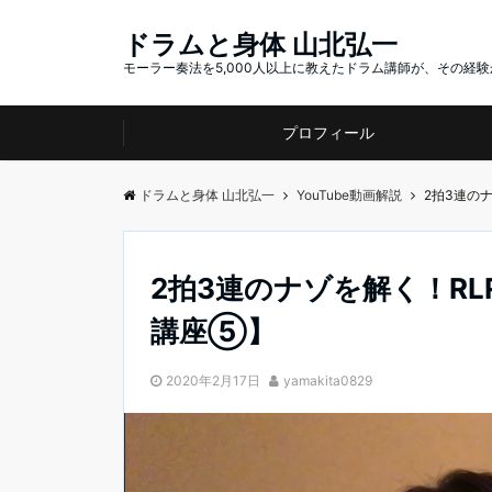
ドラムと身体 山北弘一
モーラー奏法を5,000人以上に教えたドラム講師が、その経
プロフィール
ドラムと身体 山北弘一
YouTube動画解説
2拍3連の
2拍3連のナゾを解く！R
講座⑤】
2020年2月17日
yamakita0829