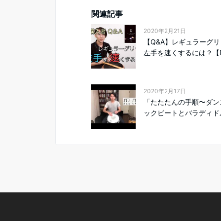
関連記事
2020年2月21日
【Q&A】レギュラーグ
左手を速くするには？【D.
2020年2月17日
「たたたんの手順〜ダン
ックビートとバラディドル